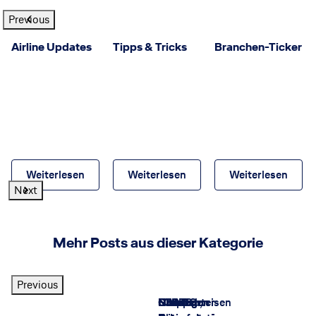
Previous
Airline Updates
Tipps & Tricks
Branchen-Ticker
Weiterlesen
Weiterlesen
Weiterlesen
Next
Mehr Posts aus dieser Kategorie
Previous
Norwegen
LCC
DIMIDO
Norwegen
Nordlichter
STARS
Namibia,
Galizien-
Gruppenreisen