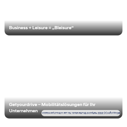
Business + Leisure = „Bleisure“
Getyourdrive – Mobilitätslösungen für Ihr
Unternehmen
Copyright (c) 2022 Halfpoint/Shutterstock. No use without permission.
©