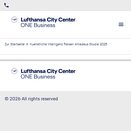
Zur Startseite
Kuenstliche Intelligenz Reisen Amadeus Studie 2025
Footer
Footer navigation
Home
Allgemeine Geschäftsbedingungen
Datenschutz
Kontakt
Barrierefreiheitsstärkungsgesetz
Impressum
©
2026
All rights reserved