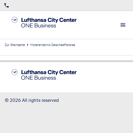
Zur Startseite
Hotelerlebnis Geschaeftsreise
Footer
Footer navigation
Home
Allgemeine Geschäftsbedingungen
Datenschutz
Kontakt
Barrierefreiheitsstärkungsgesetz
Impressum
©
2026
All rights reserved