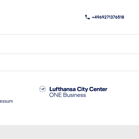
+4969271376518
ressum