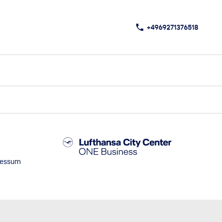
+4969271376518
ressum